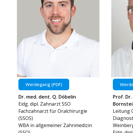
Werdegang (PDF)
Werde
Dr. med. dent. Q. Döbelin
Prof. Dr
Eidg. dipl. Zahnarzt SSO
Bornstei
Fachzahnarzt für Oralchirurgie
Leitung 
(SSOS)
Diagnos
WBA in allgemeiner Zahnmedizin
Weinber
(SSO)
Eidg. dip