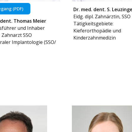
gang (PDF)
Dr. med. dent. S. Leuzing
Eidg. dipl. Zahnärztin, SSO
 dent. Thomas Meier
Tätigkeitsgebiete:
sführer und Inhaber
Kieferorthopädie und
l. Zahnarzt SSO
Kinderzahnmedizin
raler Implantologie (SSO/