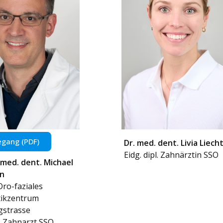
gang (PDF)
Dr. med. dent. Livia Liecht
Eidg. dipl. Zahnärztin SSO
. med. dent. Michael
n
Oro-faziales
tikzentrum
gstrasse
l. Zahnarzt SSO