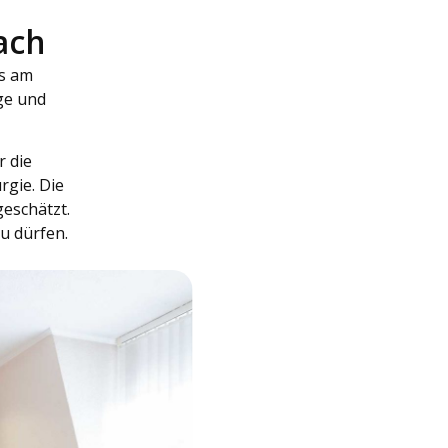
ach
s am
rge und
 die
rgie. Die
geschätzt.
u dürfen.